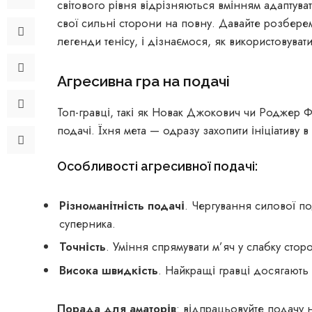
світового рівня відрізняються вмінням адаптуват
свої сильні сторони на повну. Давайте розберемо 
легенди тенісу, і дізнаємося, як використовувати 
Агресивна гра на подачі
Топ-гравці, такі як Новак Джокович чи Роджер Ф
подачі. Їхня мета — одразу захопити ініціативу в
Особливості агресивної подачі:
Різноманітність подачі
. Чергування силової по
суперника.
Точність
. Уміння спрямувати м’яч у слабку сто
Висока швидкість
. Найкращі гравці досягають
Порада для аматорів
: відпрацьовуйте подачу н