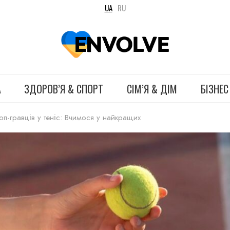
UA
RU
А
ЗДОРОВ’Я & СПОРТ
СІМ’Я & ДІМ
БІЗНЕС
 топ-гравців у теніс: Вчимося у найкращих