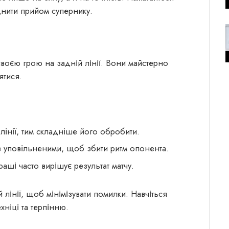
днити прийом супернику.
воєю грою на задній лінії. Вони майстерно
ятися.
лінії, тим складніше його обробити.
 з уповільненими, щоб збити ритм опонента.
граші часто вирішує результат матчу.
й лінії, щоб мінімізувати помилки. Навчіться
хніці та терпінню.