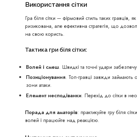
Використання сітки
Гра біля сітки — фірмовий стиль таких гравців,
ризикована, але ефективна стратегія, що дозвол
на свою користь.
Тактика гри біля сітки:
Волей і смеш
. Швидкі та точні удари забезпеч
Позиціонування
. Топ-гравці завжди займають 
зони атаки.
Елемент несподіванки
. Перехід до сітки в не
Порада для аматорів
: практикуйте гру біля сі
волей і працюйте над реакцією.