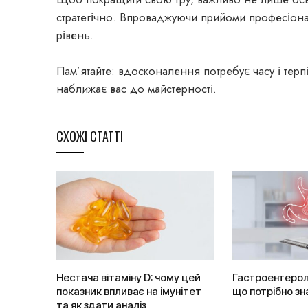
стратегічно. Впроваджуючи прийоми професіонал
рівень.
Пам’ятайте: вдосконалення потребує часу і терп
наближає вас до майстерності.
СХОЖІ СТАТТІ
Нестача вітаміну D: чому цей
Гастроентерол
показник впливає на імунітет
що потрібно зн
та як здати аналіз