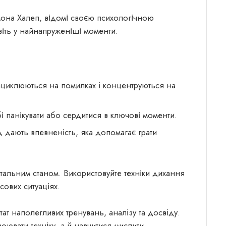
імона Халеп, відомі своєю психологічною
віть у найнапруженіші моменти.
зациклюються на помилках і концентруються на
 панікувати або сердитися в ключові моменти.
д дають впевненість, яка допомагає грати
тальним станом. Використовуйте техніки дихання
сових ситуаціях.
льтат наполегливих тренувань, аналізу та досвіду.
ювати техніку, а й навчитися мислити