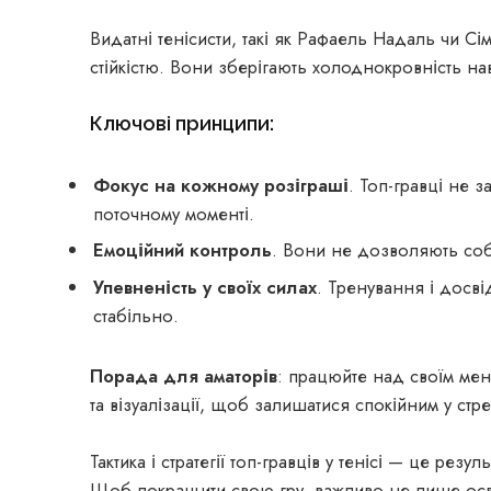
Видатні тенісисти, такі як Рафаель Надаль чи С
стійкістю. Вони зберігають холоднокровність на
Ключові принципи:
Фокус на кожному розіграші
. Топ-гравці не 
поточному моменті.
Емоційний контроль
. Вони не дозволяють собі
Упевненість у своїх силах
. Тренування і досві
стабільно.
Порада для аматорів
: працюйте над своїм мен
та візуалізації, щоб залишатися спокійним у стре
Тактика і стратегії топ-гравців у тенісі — це резу
Щоб покращити свою гру, важливо не лише осво