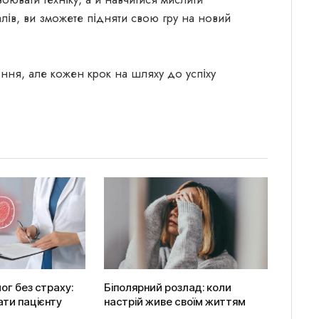
ів, ви зможете підняти свою гру на новий
іння, але кожен крок на шляху до успіху
ог без страху:
Біполярний розлад: коли
ати пацієнту
настрій живе своїм життям