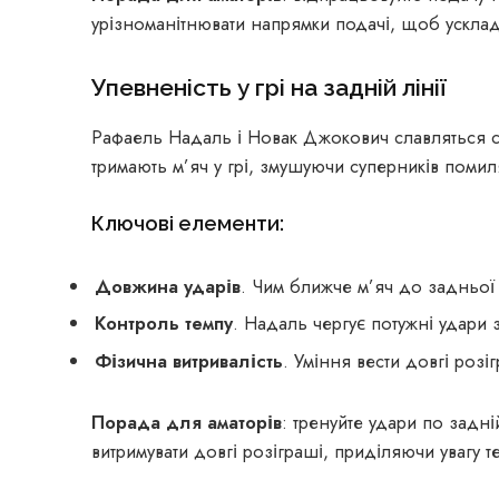
урізноманітнювати напрямки подачі, щоб ускла
Упевненість у грі на задній лінії
Рафаель Надаль і Новак Джокович славляться с
тримають м’яч у грі, змушуючи суперників помил
Ключові елементи:
Довжина ударів
. Чим ближче м’яч до задньої 
Контроль темпу
. Надаль чергує потужні удари
Фізична витривалість
. Уміння вести довгі розі
Порада для аматорів
: тренуйте удари по задні
витримувати довгі розіграші, приділяючи увагу те