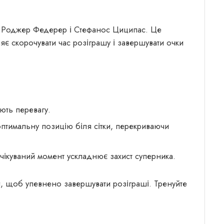
 як Роджер Федерер і Стефанос Циципас. Це
яє скорочувати час розіграшу і завершувати очки
ують перевагу.
оптимальну позицію біля сітки, перекриваючи
очікуваний момент ускладнює захист суперника.
тки, щоб упевнено завершувати розіграші. Тренуйте