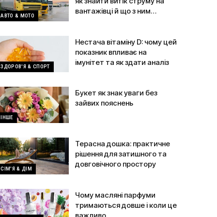
як знайти витік струму на
вантажівці й що з ним
АВТО & МОТО
робити
Нестача вітаміну D: чому цей
показник впливає на
імунітет та як здати аналіз
ЗДОРОВ'Я & СПОРТ
Букет як знак уваги без
зайвих пояснень
ІНШЕ
Терасна дошка: практичне
рішення для затишного та
довговічного простору
СІМ'Я & ДІМ
Чому масляні парфуми
тримаються довше і коли це
важливо