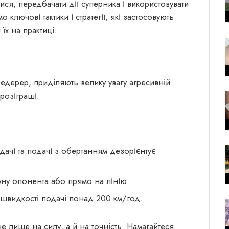
ися, передбачати дії суперника і використовувати
ключові тактики і стратегії, які застосовують
їх на практиці.
едерер, приділяють велику увагу агресивній
 розіграші.
дачі та подачі з обертанням дезорієнтує
рону опонента або прямо на лінію.
 швидкості подачі понад 200 км/год.
е лише на силу, а й на точність. Намагайтеся