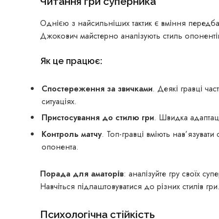
Читання гри суперника
Однією з найсильніших тактик є вміння передбач
Джокович майстерно аналізують стиль опонентів
Як це працює:
Спостереження за звичками
. Деякі гравці ча
ситуаціях.
Пристосування до стилю гри
. Швидка адаптац
Контроль матчу
. Топ-гравці вміють нав’язувати
опонента.
Порада для аматорів
: аналізуйте гру своїх суп
Навчіться підлаштовуватися до різних стилів гри
Психологічна стійкість