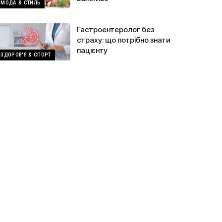
МОДА & СТИЛЬ
Гастроентеролог без
страху: що потрібно знати
пацієнту
ЗДОРОВ'Я & СПОРТ