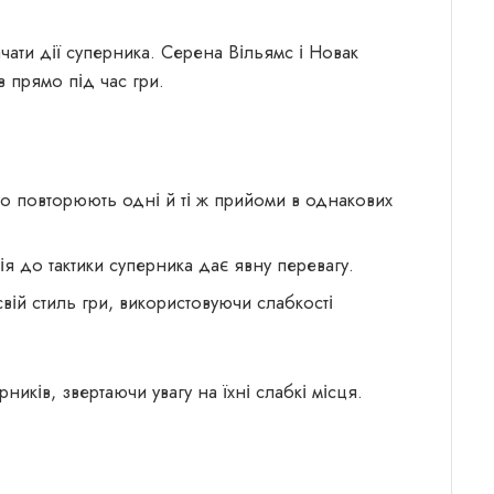
ати дії суперника. Серена Вільямс і Новак
 прямо під час гри.
сто повторюють одні й ті ж прийоми в однакових
ія до тактики суперника дає явну перевагу.
 свій стиль гри, використовуючи слабкості
ерників, звертаючи увагу на їхні слабкі місця.
.