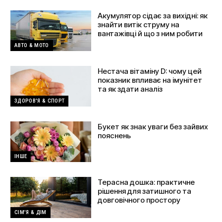
Акумулятор сідає за вихідні: як
знайти витік струму на
вантажівці й що з ним робити
АВТО & МОТО
Нестача вітаміну D: чому цей
показник впливає на імунітет
та як здати аналіз
ЗДОРОВ'Я & СПОРТ
Букет як знак уваги без зайвих
пояснень
ІНШЕ
Терасна дошка: практичне
рішення для затишного та
довговічного простору
СІМ'Я & ДІМ