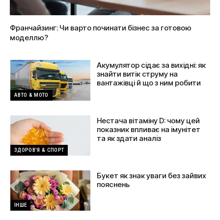
Франчайзинг: Чи варто починати бізнес за готовою
моделлю?
Акумулятор сідає за вихідні: як
знайти витік струму на
вантажівці й що з ним робити
АВТО & МОТО
Нестача вітаміну D: чому цей
показник впливає на імунітет
та як здати аналіз
ЗДОРОВ'Я & СПОРТ
Букет як знак уваги без зайвих
пояснень
ІНШЕ